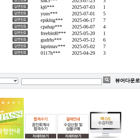
shk3***
2025-07-25
3
kj6***
2025-07-03
1
yuns***
2025-07-01
5
epikhig***
2025-06-17
7
cpahap***
2025-06-07
4
freebird0***
2025-05-20
1
gudrhs***
2025-05-12
6
laprimav***
2025-05-02
7
0117h***
2025-04-29
3
뷰어다운로