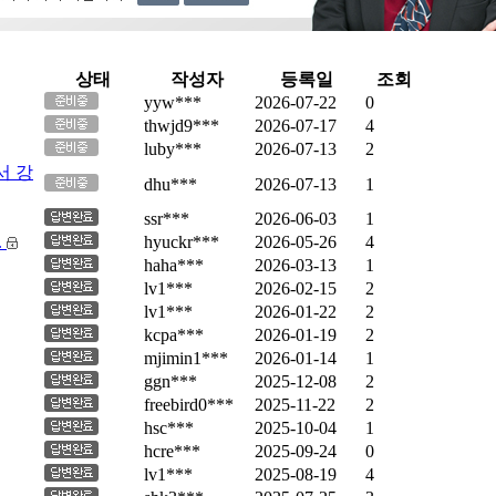
상태
작성자
등록일
조회
yyw***
2026-07-22
0
thwjd9***
2026-07-17
4
luby***
2026-07-13
2
서 강
dhu***
2026-07-13
1
ssr***
2026-06-03
1
.
hyuckr***
2026-05-26
4
haha***
2026-03-13
1
lv1***
2026-02-15
2
lv1***
2026-01-22
2
kcpa***
2026-01-19
2
mjimin1***
2026-01-14
1
ggn***
2025-12-08
2
freebird0***
2025-11-22
2
hsc***
2025-10-04
1
hcre***
2025-09-24
0
lv1***
2025-08-19
4