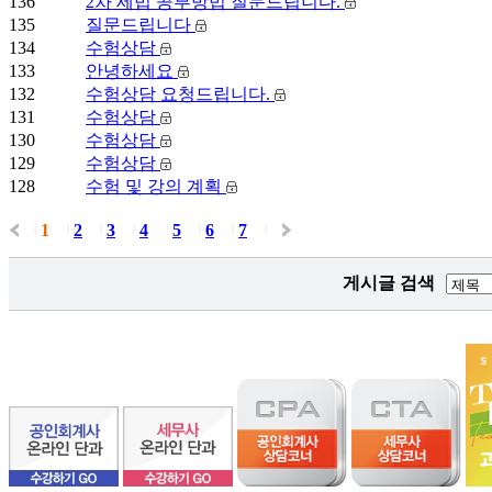
136
2차 세법 공부방법 질문드립니다.
135
질문드립니다
134
수험상담
133
안녕하세요
132
수험상담 요청드립니다.
131
수험상담
130
수험상담
129
수험상담
128
수험 및 강의 계획
1
2
3
4
5
6
7
|
|
|
|
|
|
|
|
게시글 검색