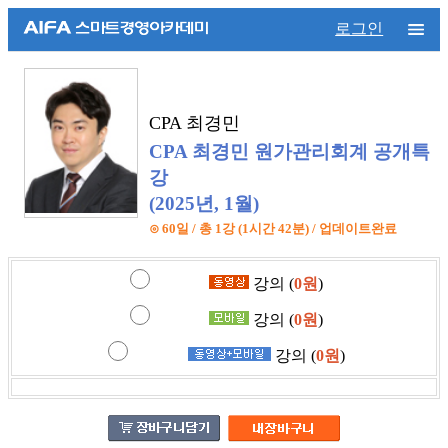
로그인
CPA 최경민
CPA 최경민 원가관리회계 공개특
강
(2025년, 1월)
⊙ 60일 / 총 1강 (1시간 42분) / 업데이트완료
강의 (
0원
)
강의 (
0원
)
강의 (
0원
)