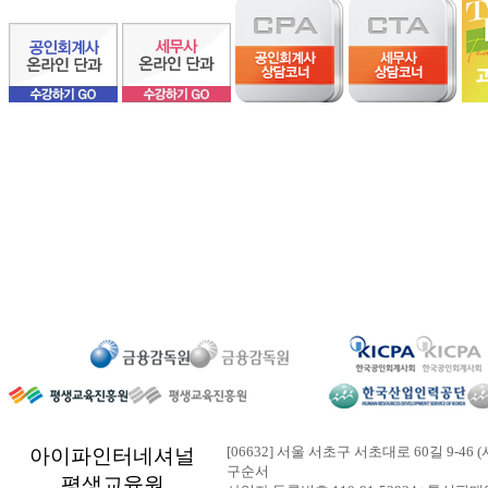
[06632] 서울 서초구 서초대로 60길 9-46 (
아이파인터네셔널
구순서
평생교육원