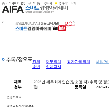
전체
|
재무회계
|
원가관리회계
|
세법/
송법
|
회계감사
제목
2026년 세무회계연습(양소영 저) 추록 및 정
첨부
등록일
2026-05
안녕하세요.
양소영회계사입니다.