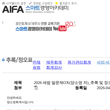
전체
|
재무회계
|
원가관리회계
|
세법/
송법
|
회계감사
제목
2026 세법 말문제OX(양소영 저)_추록 및 정오
첨부
등록일
2026-04
안녕하세요.
양소영회계사입니다.