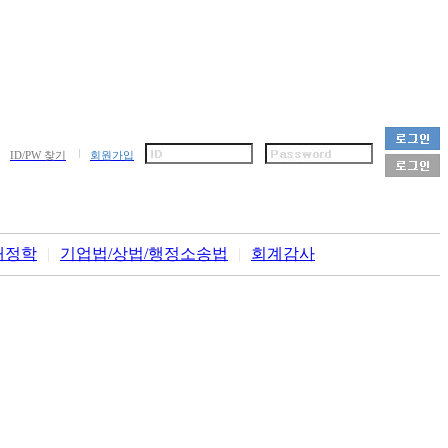
ID/PW 찾기
회원가입
재정학
|
기업법/상법/행정소송법
|
회계감사