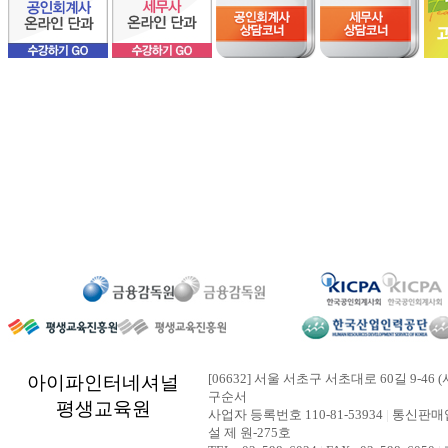
[06632] 서울 서초구 서초대로 60길 9-46 (
아이파인터네셔널
구순서
평생교육원
사업자 등록번호 110-81-53934
|
통신판매업
설 제 원-275호