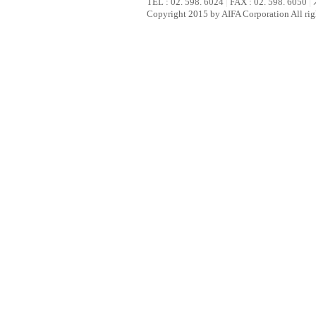
TEL : 02. 598. 6024
|
FAX : 02. 598. 6050
|
Copyright 2015 by AIFA Corporation All rig